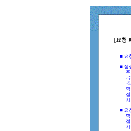
[요청 
■ 
■ 
주
-수
-
학
접
차
■ 요
학번
접속
차단