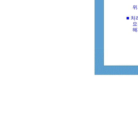
위
■ 처
요
해