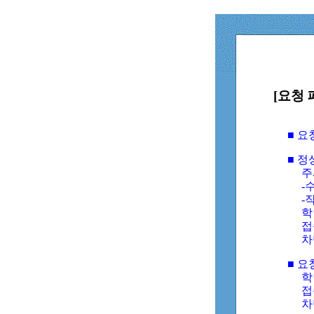
[요청 
■ 
■ 
주
-수
-
학
접
차
■ 요
학번
접속
차단