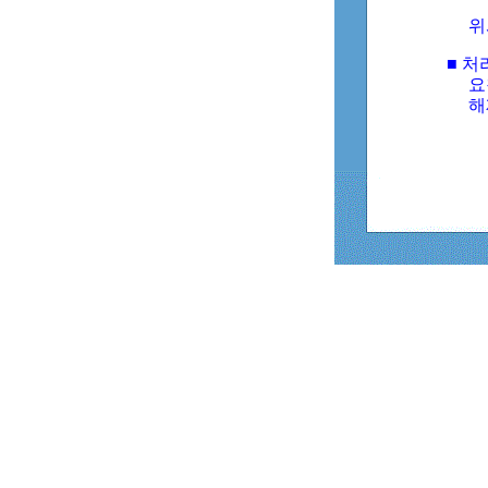
위
■ 처
요
해