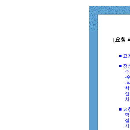
[요청 
■ 
■ 
주
-수
-
학
접
차
■ 요
학번
접속
차단