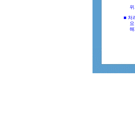
위
■ 처
요
해