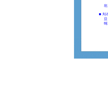
위
■ 처
요
해