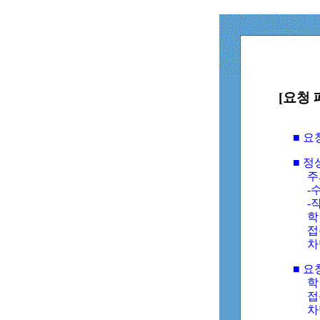
[요청 
■ 
■ 
주
-수
-
학
접
차
■ 요
학번
접속
차단