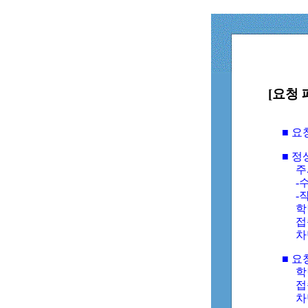
[요청 
■ 
■ 
주
-수
-
학
접
차
■ 요
학번
접속
차단