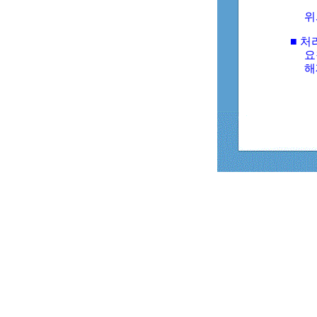
위
■ 처
요
해