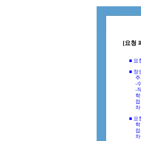
[요청 
■ 
■ 
주
-수
-
학
접
차
■ 요
학번
접속
차단