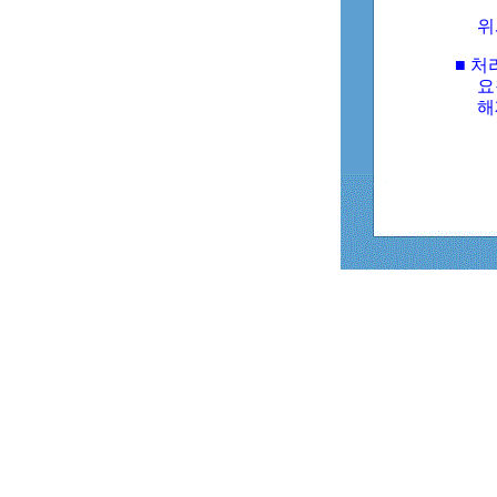
위
■ 처
요
해