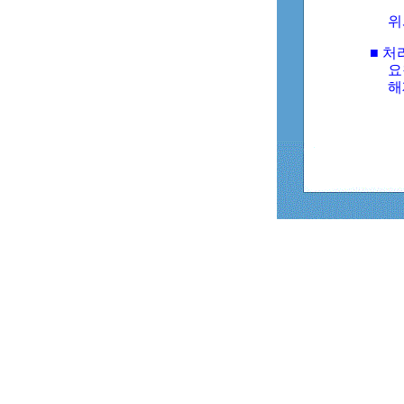
위
■ 처
요
해