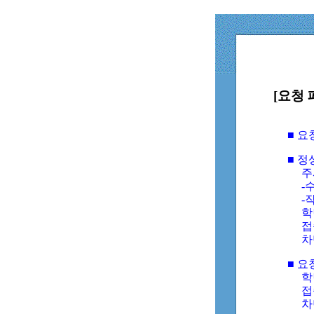
[요청 
■ 
■ 
주
-수
-
학
접
차
■ 요
학번
접속
차단